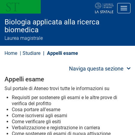
S
a
Toggl
l
t
Biologia applicata alla ricerca
a
a
biomedica
l
Laurea magistrale
c
o
n
Home
Studiare
Appelli esame
t
e
n
Naviga questa sezione
u
t
Appelli esame
o
p
Sul portale di Ateneo trovi tutte le informazioni su
r
i
Requisiti per sostenere gli esami e le altre prove di
n
verifica del profitto
c
Cosa portare all'esame
i
p
Come iscriversi agli esami
a
Come verificare gli esiti
l
Verbalizzazione e registrazione in carriera
e
Come sostenere gli esami di nuova attivazione