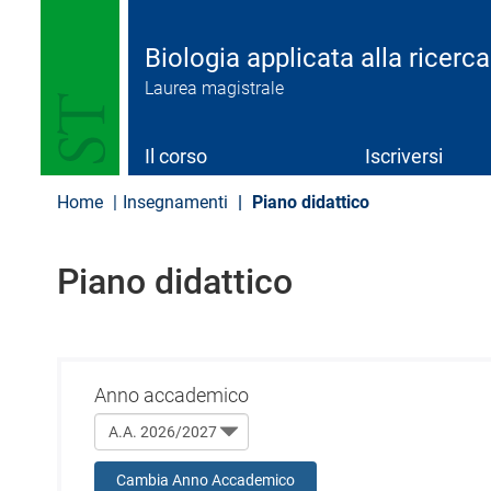
S
a
l
Biologia applicata alla ricer
t
Laurea magistrale
a
a
l
c
Il corso
Iscriversi
o
n
Home
Insegnamenti
Piano didattico
t
e
n
Piano didattico
u
t
o
p
r
i
Anno accademico
n
c
i
p
Cambia Anno Accademico
a